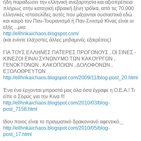
ήδη παραδώσει την ελληνική ανεξαρτησία και αξιοπρέπεια
πλήρως στην κατοχική εβραική ξένη τρόϊκα, από τις 70.000
ελληνικές ιστοσελίδες αυτές που μάχονται ουσιαστικά εδώ
και καιρό τον Παν-Τουρανισμό ή Παν-Σινισμό Κίνας είναι οι
εξής ...μια:
http://ellhnkaichaos.blogspot.com/
(και ενίοτε ελάχιστες άλλες μηδαμινές εξαιρέσεις)
ΓΙΑ ΤΟΥΣ ΕΛΛΗΝΕΣ ΠΑΤΕΡΕΣ ΠΡΟΓΟΝΟΥΣ , ΟΙ ΣΙΝΕΣ -
ΚΙΝΕΖΟΙ ΕΙΝΑΙ ΣΥΝΩΝΥΜΟ ΤΩΝ ΚΑΚΟΥΡΓΩΝ ,
ΓΕΝΟΚΤΟΝΩΝ , ΚΑΚΟΠΟΙΩΝ , ΔΟΛΟΦΟΝΩΝ ,
ΕΞΟΛΟΘΡΕΥΤΩΝ
http://ellhnkaichaos.blogspot.com/2009/11/blog-post_20.html
Ένα ένα έρχονται μπροστά μας όλα όσα έγραφε η Ο.Ε.Α.! Τι
είπε ο Σορος για την Κινα !!!
http://ellhnkaichaos.blogspot.com/2010/03/blog-
post_7158.html
Ιδου ποιος είναι το πραγματικό δρακονιανό αφεντικό._
http://ellhnkaichaos.blogspot.com/2010/05/blog-
post_17.html