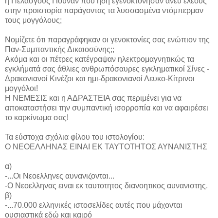
ή Πελασγούς Γιουνάν που ήδη εγενοκτόνησαν άνευ έλεους
στην προιστορία παράγοντας τα λυσσασμένα ντόμπερμαν
τους μογγόλους;
Νομίζετε ότι παραγράφηκαν οι γενοκτονίες σας ενώπιον της
Παν-Συμπαντικής Δικαιοσύνης;;
Ακόμα και οι πέτρες κατέγραψαν ηλεκτρομαγνητικώς τα
εγκλήματά σας άθλιες ανθρωπόσαυρες εγκληματικοί Σίνες -
Δρακονιανοί Κινέζοι και ημι-δρακονιανοί Λευκο-Κίτρινοι
μογγόλοι!
Η ΝΕΜΕΣΙΣ και η ΑΔΡΑΣΤΕΙΑ σας περιμένει για να
αποκαταστήσει την συμπαντική ισορροπία και να αφαιρέσει
το καρκίνωμα σας!
Τα εύστοχα σχόλια φίλου του ιστολογίου:
Ο ΝΕΟΕΛΛΗΝΑΣ ΕΙΝΑΙ ΕΚ ΤΑΥΤΟΤΗΤΟΣ ΑΥΝΑΝΙΣΤΗΣ
α)
-...Οι Νεοελληνες αυνανιζονται...
-Ο Νεοελληνας ειναι εκ ταυτοτητος διανοητικος αυνανιστης.
β)
-...70.000 ελληνικές ιστοσελίδες αυτές που μάχονται
ουσιαστικά εδώ και καιρό