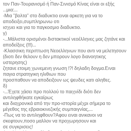
τον Παν-Τουρανισμό ή Παν-Σινισμό Κίνας είναι οι εξής
...μια:...
-Μια ''βολτα'' στο διαδυκτιο ειναι αρκετη για να το
αποδειξει,συμπληρωνω οτι
ισχυει και για το παγκοσμιο διαδυκτιο.
γ)
-...Μάλιστα ορισμένοι διστακτικοί νεοέλληνες μας ζητάνε και
αποδείξεις (!!!)...
-Κλασσικη περιπτωση Νεοελληνων που αντι να μελετησουν
(διοτι δεν θελουν η δεν μπορουν λογο διανοητικης
υστερησης)
ζητανε ετοιμη χωνεμενη γνωση !?! δηλαδη δογμα.Ειναι
παγια στρατηγικη ηλιθιων που
προσπαθουν να αποδειξουν ως ψευδες κατι αληθες.
δ)
-...Έχετε χάσει προ πολλού το παιχνίδι διότι δεν
αντιληφθήκατε εγκαίρως
και διαχρονικά από την προ-ιστορία μέχρι σήμερα το
μέγεθος της εβραιοκινεζικής συμπαιγνίας,...
-Πως να το αντιληφθουν?Αφου ειναι ανικανοι να
σκεφτουν,ποσο μαλλον να προχωρησουν και
σε συγκρισεις!