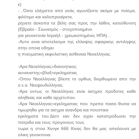
ε)
-...Όσοι ελάχιστοι από εσάς αγωνίζεστε ακόμα με πείσμα,
φιλότιμο και καλοπροαίρετα,
ρίχνετε άσκοπα τα βέλη σας προς την λάθος κατεύθυνση
(Εβραίοι - Σιωνισμός - στοχοποιημένο
για γενοκτονία Ισραήλ - χρεωκοπημένες ΗΠΑ)...
-Αυτο ειναι αποτελεσμα της ελλειψης σφαιρικης αντιληψης
στην οποια οδηγει
η πνευματικη εκφυλιστικη ασθενεια Νεοελληνας.
-Αρα:Νεοελληνας=διανοητικος
αυνανιστης=βλαξ=εγκληματιας
-Οπου Νεοελληνας βλεπε το ορθως διορθωμενο απο την
ο.ε.α. Νεοψευδελληνας.
-Αρα οντως οι Νεοελληνες ειναι αισχροι προδοτες καθε
αληθειας και καθε αρχετυπου.
-Αρα Νεοελληνας=εγκληματιας που πρεπει πασει θυσια να
τιμωρηθει για τα αισχρα ανανδρα και πουστικα
εγκληματα του.Διοτι εαν δεν ειχαν καταπροδωσει την
πατριδα και τους προγονους τους
τωρα η στοα Χονγκ 666 Κινας δεν θα μας απειλουσε με
ολικη γενοκτονια.