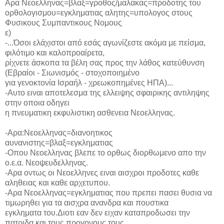
Αρα Νεοελληνας=βλαξ=γροθος/μαλακας=προδοτης του
ορθολογισμου=εγκληματιας αλητης=υπολογος στους
Φυσικους Συμπαντικους Νομους
ε)
-...Όσοι ελάχιστοι από εσάς αγωνίζεστε ακόμα με πείσμα,
φιλότιμο και καλοπροαίρετα,
ρίχνετε άσκοπα τα βέλη σας προς την λάθος κατεύθυνση
(Εβραίοι - Σιωνισμός - στοχοποιημένο
για γενοκτονία Ισραήλ - χρεωκοπημένες ΗΠΑ)...
-Αυτο ειναι αποτελεσμα της ελλειψης σφαιρικης αντιληψης
στην οποια οδηγει
η πνευματικη εκφυλιστικη ασθενεια Νεοελληνας.
-Αρα:Νεοελληνας=διανοητικος
αυνανιστης=βλαξ=εγκληματιας
-Οπου Νεοελληνας βλεπε το ορθως διορθωμενο απο την
ο.ε.α. Νεοψευδελληνας.
-Αρα οντως οι Νεοελληνες ειναι αισχροι προδοτες καθε
αληθειας και καθε αρχετυπου.
-Αρα Νεοελληνας=εγκληματιας που πρεπει πασει θυσια να
τιμωρηθει για τα αισχρα ανανδρα και πουστικα
εγκληματα του.Διοτι εαν δεν ειχαν καταπροδωσει την
πατριδα και τους προγονους τους