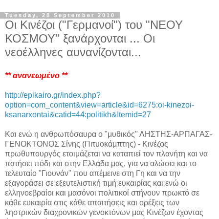
Tuesday, 28 September 2010
Οι Κινέζοι ("Γερμανοί") του "ΝΕΟΥ
ΚΟΣΜΟΥ" ξανάρχονται ... Οι
νεοέλληνες αυνανίζονται...
** ανανεωμένο **
http://epikairo.gr/index.php?
option=com_content&view=article&id=6275:oi-kinezoi-
ksanarxontai&catid=44:politikh&Itemid=27
Και ενώ η ανθρωπόσαυρα ο "μυθικός" ΛΗΣΤΗΣ-ΑΡΠΑΓΑΣ-
ΓΕΝΟΚΤΟΝΟΣ Σίνης (Πιτυοκάμπτης) - Κινέζος
πρωθυπουργός ετοιμάζεται να καταπιεί τον πλανήτη και να
πατήσει πόδι και στην Ελλάδα μας, για να αλώσει και το
τελευταίο "Γιουνάν" που απέμεινε στη Γη και να την
εξαγοράσει σε εξευτελιστική τιμή ευκαιρίας και ενώ οι
ελληνοεβραίοι και μασόνοι πολιτικοί στήνουν πρωκτό σε
κάθε ευκαιρία στις κάθε απαιτήσεις και ορέξεις των
ληστρικών διαχρονικών γενοκτόνων μας Κινέζων έχοντας