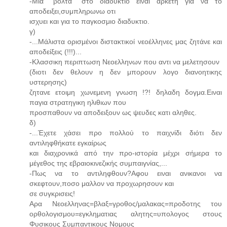
-Μια ''βολτα'' στο διαδυκτιο ειναι αρκετη για να το
αποδειξει,συμπληρωνω οτι
ισχυει και για το παγκοσμιο διαδυκτιο.
γ)
-...Μάλιστα ορισμένοι διστακτικοί νεοέλληνες μας ζητάνε και
αποδείξεις (!!!)...
-Κλασσικη περιπτωση Νεοελληνων που αντι να μελετησουν
(διοτι δεν θελουν η δεν μπορουν λογο διανοητικης
υστερησης)
ζητανε ετοιμη χωνεμενη γνωση !?! δηλαδη δογμα.Ειναι
παγια στρατηγικη ηλιθιων που
προσπαθουν να αποδειξουν ως ψευδες κατι αληθες.
δ)
-...Έχετε χάσει προ πολλού το παιχνίδι διότι δεν
αντιληφθήκατε εγκαίρως
και διαχρονικά από την προ-ιστορία μέχρι σήμερα το
μέγεθος της εβραιοκινεζικής συμπαιγνίας,...
-Πως να το αντιληφθουν?Αφου ειναι ανικανοι να
σκεφτουν,ποσο μαλλον να προχωρησουν και
σε συγκρισεις!
Αρα Νεοελληνας=βλαξ=γροθος/μαλακας=προδοτης του
ορθολογισμου=εγκληματιας αλητης=υπολογος στους
Φυσικους Συμπαντικους Νομους