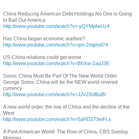
China Reducing American Debt Holdings No One is Going
to Bail Out America
http://www.youtube.com/watch?v=-yQYMplwUz4
Has China began economic warfare?
http://www.youtube.com/watch?v=qm-2mplnd74
US-China relations could get worse
http://www.youtube.com/watch?v=BhXw-2aqJ3E
Soros: China Must Be Part Of The New World Order
George Soros: China will be the NEW world revered
currency
http://www.youtube.com/watch?v=JJVZ8sf6uBI
A new world order: the rise of China and the decline of the
West
http://www.youtube.com/watch?v=5aRD273wFLs
A Post-American World: The Rise of China, CBS Sunday
Morning