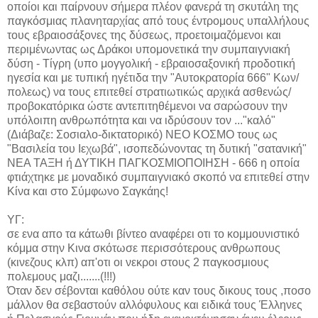
οποίοι και παίρνουν σήμερα πλέον φανερά τη σκυτάλη της
παγκόσμιας πλανηταρχίας από τους έντρομους υπαλλήλους
τους εβραιοσάξονες της δύσεως, προετοιμαζόμενοι και
περιμένωντας ως Δράκοι υπομονετικά την συμπαιγνιακή
δύση - Τίγρη (υπο μογγολική - εβραιοσαξονική προδοτική
ηγεσία και με τυπική ηγέτιδα την "Αυτοκρατορία 666" Κων/
πολεως) να τους επιτεθεί στρατιωτικώς αρχικά ασθενώς/
προβοκατόρικα ώστε αντεπιτηθέμενοι να σαρώσουν την
υπόλοιπη ανθρωπότητα και να ιδρύσουν τον ..."καλό"
(Διάβαζε: Σοσιαλο-δικτατορικό) ΝΕΟ ΚΟΣΜΟ τους ως
"Βασιλεία του Ιεχωβά", ισοπεδώνοντας τη δυτική "σατανική"
ΝΕΑ ΤΑΞΗ ή ΔΥΤΙΚΗ ΠΑΓΚΟΣΜΙΟΠΟΙΗΣΗ - 666 η οποία
φτιάχτηκε με μοναδικό συμπαιγνιακό σκοπό να επιτεθεί στην
Κίνα και στο Σύμφωνο Σαγκάης!
YΓ:
σε ενα απο τα κάτωθι βίντεο αναφέρει οτι το κομμουνιστικό
κόμμα στην Κινα σκότωσε περισσότερους ανθρωπους
(κινεζους κλπ) απ'οτι οι νεκροι στους 2 παγκοσμιους
πολεμους μαζι.......(!!!)
Όταν δεν σέβονται καθόλου ούτε καν τους δικους τους ,ποσο
μάλλον θα σεβαστούν αλλόφυλους και ειδικά τους Έλληνες