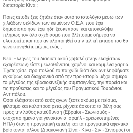
δικτατορία Κίνα;;
Ποιες αποδείξεις ζητάτε όταν αυτό το ιστολόγιο μέσω των
χιλιάδων σελίδων των κειμένων Ο.Ε.Α. που έχει
δημοσιοποιήσει έχει ήδη ξεσκεπάσει και αποκαλύψει
πλήρως τον όλο σχεδιασμό που βλέπουμε σήμερα να
υλοποιείτε και που αν υλοποιηθεί στην τελική έκταση του θα
γενοκτονηθείτε μέχρις ενός;;
Νεο-Έλληνες του διαδικτυακού χαβαλέ (πλην ελαχίστων
εξαιρέσεων) είστε μελλοθάνατοι, χαμένοι και καμμένα χαρτιά.
Έχετε χάσει προ πολλού το παιχνίδι διότι δεν αντιληφθήκατε
εγκαίρως και διαχρονικά από την προ-ιστορία μέχρι σήμερα
το μέγεθος της εβραιοκινεζικής συμπαιγνίας, την πορεία και
τις προθέσεις και το μέγεθος του Πραγματικού Τουράνιου
Αντιπάλου.
Όσοι ελάχιστοι από εσάς αγωνίζεστε ακόμα με πείσμα,
φιλότιμο και καλοπροαίρετα, ρίχνετε άσκοπα τα βέλη σας
προς την λάθος κατεύθυνση (Εβραίοι - Σιωνισμός -
στοχοποιημένο για γενοκτονία Ισραήλ - χρεωκοπημένες
ΗΠΑ) όταν η πραγματική απειλή και τα πραγματικά αφεντικά
βρίσκονται αλλού (Δρακονιανή Σίνα - Κίνα - Σιν - Σινισμός) οι