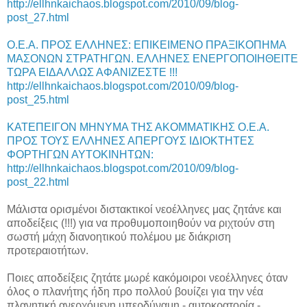
http://ellhnkaichaos.blogspot.com/2010/09/blog-
post_27.html
Ο.Ε.Α. ΠΡΟΣ ΕΛΛΗΝΕΣ: ΕΠΙΚΕΙΜΕΝΟ ΠΡΑΞΙΚΟΠΗΜΑ
ΜΑΣΟΝΩΝ ΣΤΡΑΤΗΓΩΝ. ΕΛΛΗΝΕΣ ΕΝΕΡΓΟΠΟΙΗΘΕΙΤΕ
ΤΩΡΑ ΕΙΔΑΛΛΩΣ ΑΦΑΝΙΖΕΣΤΕ !!!
http://ellhnkaichaos.blogspot.com/2010/09/blog-
post_25.html
ΚΑΤΕΠΕΙΓΟΝ ΜΗΝΥΜΑ ΤΗΣ ΑΚΟΜΜΑΤΙΚΗΣ Ο.Ε.Α.
ΠΡΟΣ ΤΟΥΣ ΕΛΛΗΝΕΣ ΑΠΕΡΓΟΥΣ ΙΔΙΟΚΤΗΤΕΣ
ΦΟΡΤΗΓΩΝ ΑΥΤΟΚΙΝΗΤΩΝ:
http://ellhnkaichaos.blogspot.com/2010/09/blog-
post_22.html
Μάλιστα ορισμένοι διστακτικοί νεοέλληνες μας ζητάνε και
αποδείξεις (!!!) για να προθυμοποιηθούν να ριχτούν στη
σωστή μάχη διανοητικού πολέμου με διάκριση
προτεραιοτήτων.
Ποιες αποδείξεις ζητάτε μωρέ κακόμοιροι νεοέλληνες όταν
όλος ο πλανήτης ήδη προ πολλού βουίζει για την νέα
πλανητική ανερχόμενη υπερδύναμη - αυτοκρατορία -